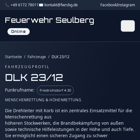
📞 +49 6172 78011
✉️ kontakt@fwrsbg.de
Facebook
Instagram
Feuerwehr Seulberg
Online
Startseite
/
Fahrzeuge
/
DLK 23/12
FAHRZEUGPROFIL
DLK 23/12
Funkrufname:
Friedrichsdorf 4-30
MENSCHENRETTUNG & HÖHENRETTUNG
Die Drehleiter mit Korb ist ein zentrales Einsatzmittel für die
Menschenrettung aus
höheren Stockwerken, die Brandbekämpfung von außen
sowie technische Hilfeleistungen in der Höhe und auch Tiefe.
Sie ermöglicht einen sicheren Zugang zu schwer